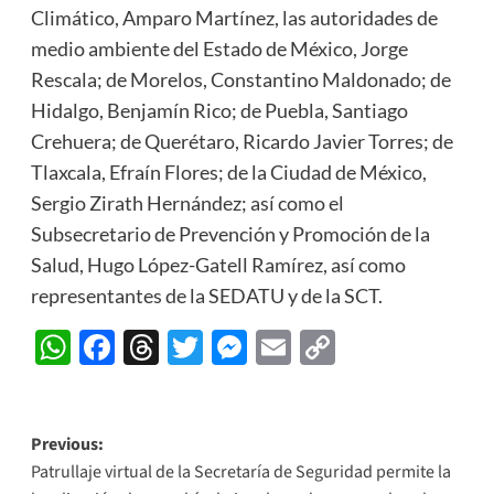
Climático, Amparo Martínez, las autoridades de
medio ambiente del Estado de México, Jorge
Rescala; de Morelos, Constantino Maldonado; de
Hidalgo, Benjamín Rico; de Puebla, Santiago
Crehuera; de Querétaro, Ricardo Javier Torres; de
Tlaxcala, Efraín Flores; de la Ciudad de México,
Sergio Zirath Hernández; así como el
Subsecretario de Prevención y Promoción de la
Salud, Hugo López-Gatell Ramírez, así como
representantes de la SEDATU y de la SCT.
WhatsApp
Facebook
Threads
Twitter
Messenger
Email
Copy
Link
Post
Previous:
Patrullaje virtual de la Secretaría de Seguridad permite la
navigation