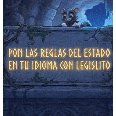
❄
❄
❄