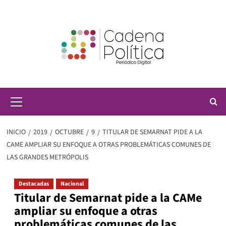
Saltar
al
contenido
Menú
principal
INICIO
2019
OCTUBRE
9
TITULAR DE SEMARNAT PIDE A LA
CAME AMPLIAR SU ENFOQUE A OTRAS PROBLEMÁTICAS COMUNES DE
LAS GRANDES METRÓPOLIS
Destacadas
Nacional
Titular de Semarnat pide a la CAMe
ampliar su enfoque a otras
problemáticas comunes de las