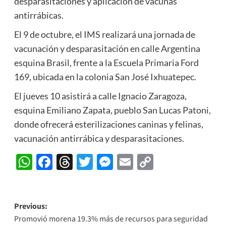
desparasitaciones y aplicación de vacunas
antirrábicas.
El 9 de octubre, el IMS realizará una jornada de
vacunación y desparasitación en calle Argentina
esquina Brasil, frente a la Escuela Primaria Ford
169, ubicada en la colonia San José Ixhuatepec.
El jueves 10 asistirá a calle Ignacio Zaragoza,
esquina Emiliano Zapata, pueblo San Lucas Patoni,
donde ofrecerá esterilizaciones caninas y felinas,
vacunación antirrábica y desparasitaciones.
WhatsApp
Facebook
Threads
Twitter
Messenger
Email
Copy
Link
Post
Previous:
Promovió morena 19.3% más de recursos para seguridad
navigation