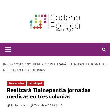
Saltar
al
contenido
Menú
principal
INICIO
2019
OCTUBRE
7
REALIZARÁ TLALNEPANTLA JORNADAS
MÉDICAS EN TRES COLONIAS
Destacadas
Municipal
Realizará Tlalnepantla jornadas
médicas en tres colonias
La Redacción
7 octubre, 2019
0