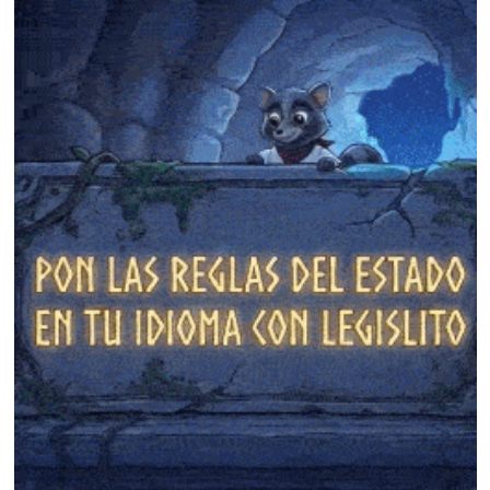
❄
❄
❄
❄
❄