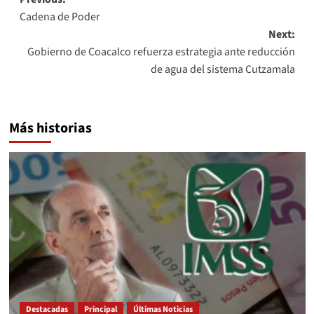
Post
Cadena de Poder
navigation
Next:
Gobierno de Coacalco refuerza estrategia ante reducción
de agua del sistema Cutzamala
Más historias
Destacadas
Principal
Últimas Noticias