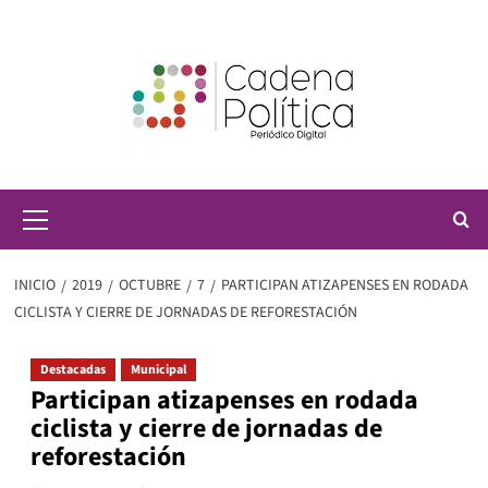
Saltar
al
contenido
Menú
principal
INICIO
2019
OCTUBRE
7
PARTICIPAN ATIZAPENSES EN RODADA
CICLISTA Y CIERRE DE JORNADAS DE REFORESTACIÓN
Destacadas
Municipal
Participan atizapenses en rodada
ciclista y cierre de jornadas de
reforestación