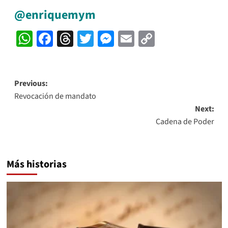
@enriquemym
WhatsApp
Facebook
Threads
Twitter
Messenger
Email
Copy
Link
Post
Previous:
Revocación de mandato
navigation
Next:
Cadena de Poder
Más historias