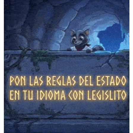
❄
❄
❄
❄
❄
❄