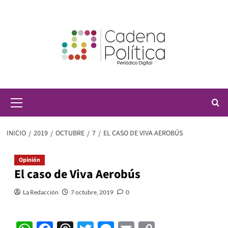
Saltar
al
contenido
Menú
principal
INICIO
2019
OCTUBRE
7
EL CASO DE VIVA AEROBÚS
Opinión
El caso de Viva Aerobús
La Redacción
7 octubre, 2019
0