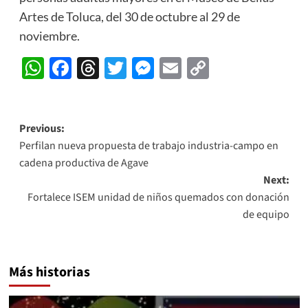
Artes de Toluca, del 30 de octubre al 29 de
noviembre.
WhatsApp
Facebook
Threads
Twitter
Messenger
Email
Copy
Link
Post
Previous:
Perfilan nueva propuesta de trabajo industria-campo en
navigation
cadena productiva de Agave
Next:
Fortalece ISEM unidad de niños quemados con donación
de equipo
Más historias