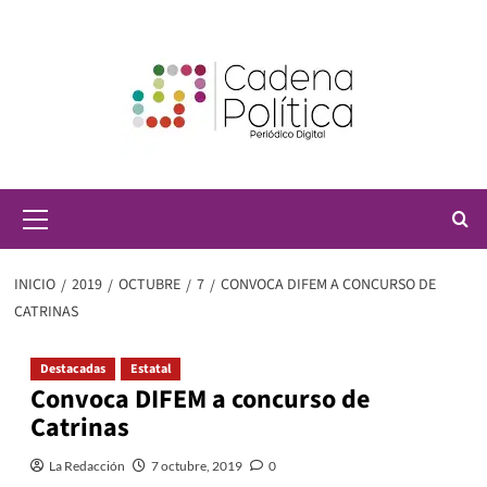
Saltar
al
contenido
Menú
principal
INICIO
2019
OCTUBRE
7
CONVOCA DIFEM A CONCURSO DE
CATRINAS
Destacadas
Estatal
Convoca DIFEM a concurso de
Catrinas
La Redacción
7 octubre, 2019
0