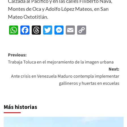
Calzada al Pacífico y en las calles Filiberto Nava,
Montes de Oca y Adolfo López Mateos, en San
Mateo Oxtotitlán.
WhatsApp
Facebook
Threads
Twitter
Messenger
Email
Copy
Link
Post
Previous:
Trabaja Toluca en el mejoramiento de la imagen urbana
navigation
Next:
Ante crisis en Venezuela Maduro contempla implementar
gallineros y huertas en escuelas
Más historias