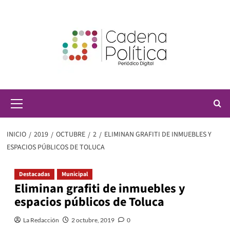
Saltar
al
contenido
Menú
principal
INICIO
2019
OCTUBRE
2
ELIMINAN GRAFITI DE INMUEBLES Y
ESPACIOS PÚBLICOS DE TOLUCA
Destacadas
Municipal
Eliminan grafiti de inmuebles y
espacios públicos de Toluca
La Redacción
2 octubre, 2019
0