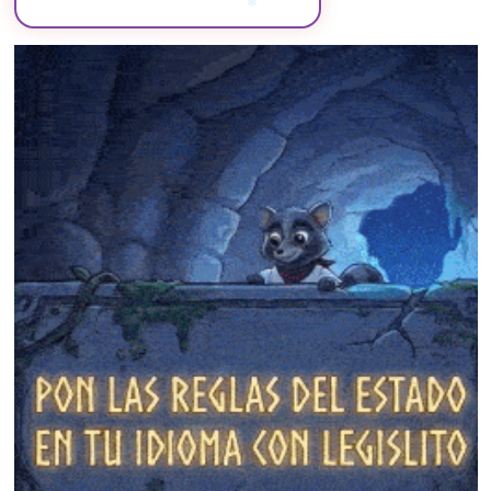
❄
❄
❄
❄
❄
❄
❄
❄
❄
❄