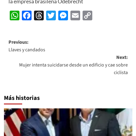
la empresa brasileña Odebrecht
WhatsApp
Facebook
Threads
Twitter
Messenger
Email
Copy
Link
Post
Previous:
Llaves y candados
navigation
Next:
Mujer intenta suicidarse desde un edificio y cae sobre
ciclista
Más historias