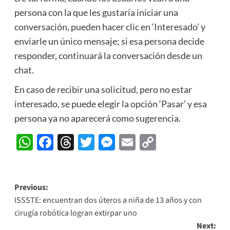
persona con la que les gustaría iniciar una
conversación, pueden hacer clic en ‘Interesado’ y
enviarle un único mensaje; si esa persona decide
responder, continuará la conversación desde un
chat.
En caso de recibir una solicitud, pero no estar
interesado, se puede elegir la opción ‘Pasar’ y esa
persona ya no aparecerá como sugerencia.
WhatsApp
Facebook
Threads
Twitter
Messenger
Email
Copy
Link
Post
Previous:
ISSSTE: encuentran dos úteros a niña de 13 años y con
navigation
cirugía robótica logran extirpar uno
Next: