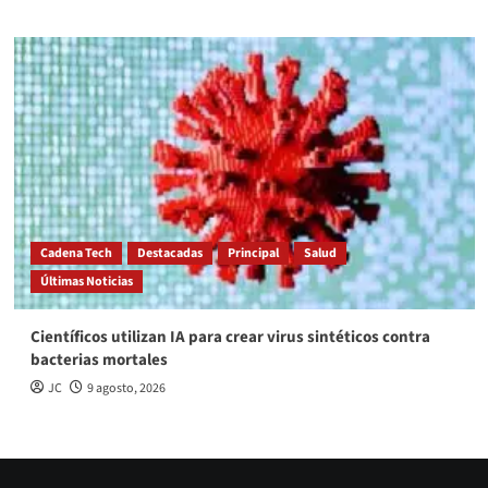
Cadena Tech
Destacadas
Principal
Salud
Últimas Noticias
Científicos utilizan IA para crear virus sintéticos contra
bacterias mortales
JC
9 agosto, 2026