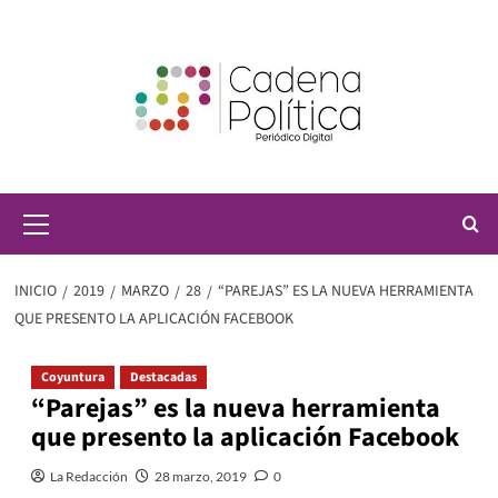
Saltar
al
contenido
Menú
principal
INICIO
2019
MARZO
28
“PAREJAS” ES LA NUEVA HERRAMIENTA
QUE PRESENTO LA APLICACIÓN FACEBOOK
Coyuntura
Destacadas
“Parejas” es la nueva herramienta
que presento la aplicación Facebook
La Redacción
28 marzo, 2019
0