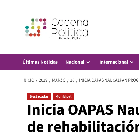
Saltar
al
contenido
Últimas Noticias
Nacional
Internacional
INICIO
2019
MARZO
18
INICIA OAPAS NAUCALPAN PROG
Destacadas
Municipal
Inicia OAPAS N
de rehabilitació