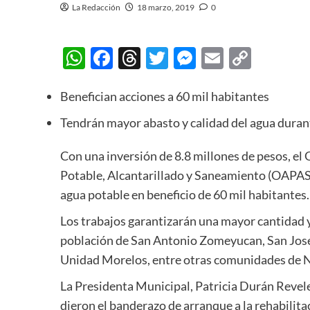
La Redacción
18 marzo, 2019
0
WhatsApp
Facebook
Threads
Twitter
Messenger
Email
Copy
Link
Benefician acciones a 60 mil habitantes
Tendrán mayor abasto y calidad del agua duran
Con una inversión de 8.8 millones de pesos, e
Potable, Alcantarillado y Saneamiento (OAPAS),
agua potable en beneficio de 60 mil habitantes.
Los trabajos garantizarán una mayor cantidad y
población de San Antonio Zomeyucan, San José 
Unidad Morelos, entre otras comunidades de 
La Presidenta Municipal, Patricia Durán Revel
dieron el banderazo de arranque a la rehabilita