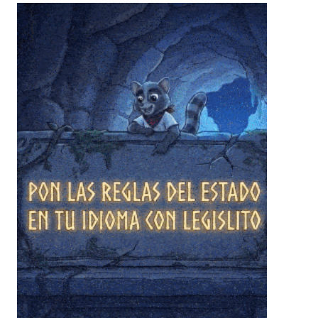
❄
❄
❄
❄
❄
❄
❄
❄