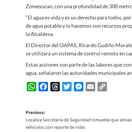
Zomeyucan, con una profundidad de 300 metro
“El agua es vida y es un derecho para todos, p
de agua potable y lo hacemos con recursos prop
la Alcaldesa.
El Director del OAPAS, Ricardo Gudiño Morales, 
se utilizará un sistema de control remoto en c
Estas acciones son parte de las labores que con
agua, señalaron las autoridades municipales an
WhatsApp
Facebook
Threads
Twitter
Messenger
Email
Copy
Link
Post
Previous:
Localiza Secretaría de Seguridad inmueble que alma
navigation
vehículos con reporte de robo