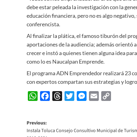
debe estar peleada la investigación con la gene
educación financiera, pero no es algo negativo,
conferencista.
Al finalizar la plática, el famoso tiburón del 
aportaciones de la audiencia; además orientó a
crecer e instó a quienes tienen alguna idea pa
como lo es Naucalpan Emprende.
El programa ADN Emprendedor realizará 23 con
con expertos compartan sus estrategias y logr
WhatsApp
Facebook
Threads
Twitter
Messenger
Email
Copy
Link
Post
Previous:
Instala Toluca Consejo Consultivo Municipal de Turis
navigation