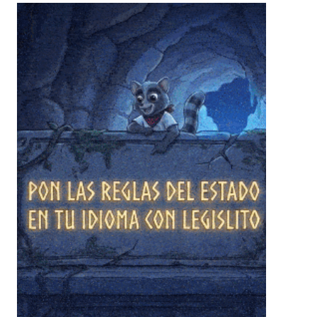
❄
❄
❄
❄
❄
❄
❄
❄
❄