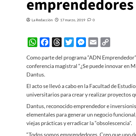
emprendedores
La Redacción
17 marzo, 2019
0
WhatsApp
Facebook
Threads
Twitter
Messenger
Email
Copy
Link
Como parte del programa “ADN Emprendedor”, l
conferencia magistral “¿Se puede innovar en M
Dantus.
El acto se llevó a cabo en la Facultad de Estudi
universitarios para crear y realizar proyectos 
Dantus, reconocido emprendedor e inversionist
elementales para generar un negocio funcional,
viejas prácticas y erradicar la “obsolescencia”.
“Todos somos emprendedores. Creo que uno de l