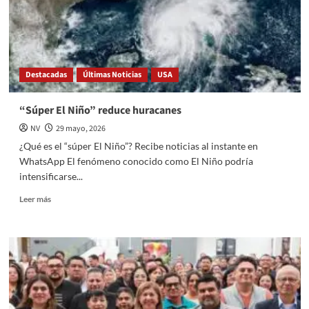
altos
cobros
de
luz
en
Destacadas
Últimas Noticias
USA
Sinaloa
“Súper El Niño” reduce huracanes
NV
29 mayo, 2026
¿Qué es el “súper El Niño”? Recibe noticias al instante en
WhatsApp El fenómeno conocido como El Niño podría
intensificarse...
Read
Leer más
more
about
“Súper
El
Niño”
reduce
huracanes