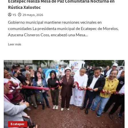
Ecatepec realiza Mesa de Paz Comunitaria Nocturna en
Rústica Xalostoc
YS
29 mayo, 2026
Gobierno municipal mantiene reuniones vecinales en
comunidades La presidenta municipal de Ecatepec de Morelos,
Azucena Cisneros Coss, encabezó una Mesa...
Read
Leer más
more
about
Ecatepec
realiza
Mesa
de
Paz
Comunitaria
Nocturna
en
Rústica
Xalostoc
Ecatepec