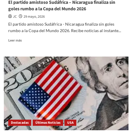
El partido amistoso Sudáfrica – Nicaragua finaliza sin
goles rumbo a la Copa del Mundo 2026
JC
29 mayo, 2026
El partido amistoso Sudáfrica - Nicaragua finaliza sin goles
rumbo a la Copa del Mundo 2026. Recibe noticias al instante...
Read
Leer más
more
about
El
partido
amistoso
Sudáfrica
–
Nicaragua
finaliza
sin
goles
rumbo
a
la
Destacadas
Últimas Noticias
USA
Copa
del