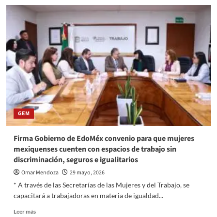
Chalco
Ébola
obliga
traslados
fuera
de
EE.UU.
GEM
Firma Gobierno de EdoMéx convenio para que mujeres
mexiquenses cuenten con espacios de trabajo sin
discriminación, seguros e igualitarios
Omar Mendoza
29 mayo, 2026
* A través de las Secretarías de las Mujeres y del Trabajo, se
capacitará a trabajadoras en materia de igualdad...
Read
Leer más