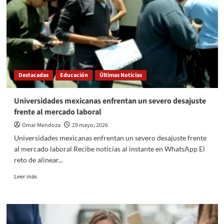
tecnología
y
electrodomésticos
por
el
Hot
Sale
2026
Destacadas
Educación
Últimas Noticias
Universidades mexicanas enfrentan un severo desajuste
frente al mercado laboral
Omar Mendoza
29 mayo, 2026
Universidades mexicanas enfrentan un severo desajuste frente
al mercado laboral Recibe noticias al instante en WhatsApp El
reto de alinear...
Read
Leer más
more
about
Universidades
mexicanas
enfrentan