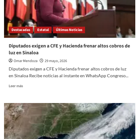
Destacadas
Estatal
Últimas Noticias
Diputados exigen a CFE y Hacienda frenar altos cobros de
luz en Sinaloa
Omar Mendoza
29 mayo, 2026
Diputados exigen a CFE y Hacienda frenar altos cobros de luz
en Sinaloa Recibe noticias al instante en WhatsApp Congreso...
Read
Leer más
more
about
Diputados
exigen
a
CFE
y
Hacienda
frenar