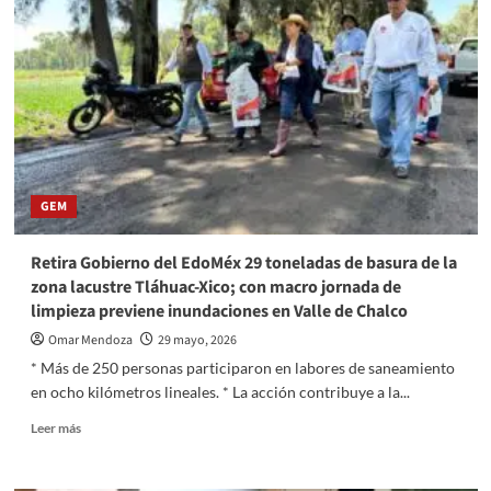
el
grado
de
inversión
de
México
con
perspectiva
estable
en
GEM
BBB+
Retira Gobierno del EdoMéx 29 toneladas de basura de la
zona lacustre Tláhuac-Xico; con macro jornada de
limpieza previene inundaciones en Valle de Chalco
Omar Mendoza
29 mayo, 2026
* Más de 250 personas participaron en labores de saneamiento
en ocho kilómetros lineales. * La acción contribuye a la...
Read
Leer más
more
about
Retira