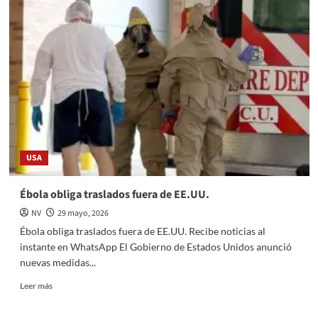
Gobierno
del
EdoMéx
29
toneladas
de
basura
de
la
zona
lacustre
USA
Tláhuac-
Xico;
con
Ébola obliga traslados fuera de EE.UU.
macro
NV
29 mayo, 2026
jornada
de
Ébola obliga traslados fuera de EE.UU. Recibe noticias al
limpieza
instante en WhatsApp El Gobierno de Estados Unidos anunció
previene
nuevas medidas...
inundaciones
en
Read
Leer más
Valle
more
de
about