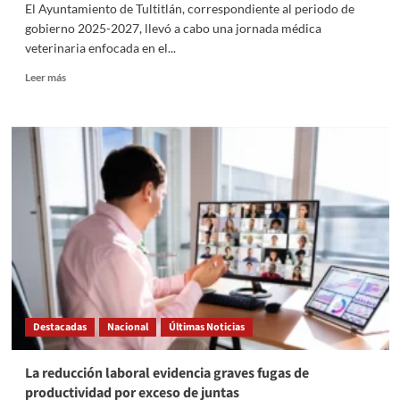
El Ayuntamiento de Tultitlán, correspondiente al periodo de
gobierno 2025-2027, llevó a cabo una jornada médica
veterinaria enfocada en el...
Read
Leer más
more
about
Tultitlán
realiza
Jornada
de
Esterilización,
Vacunación
y
Desparasitación
gratuita
en
la
Unidad
Destacadas
Nacional
Últimas Noticias
Habitacional
Gustavo
Baz
La reducción laboral evidencia graves fugas de
productividad por exceso de juntas