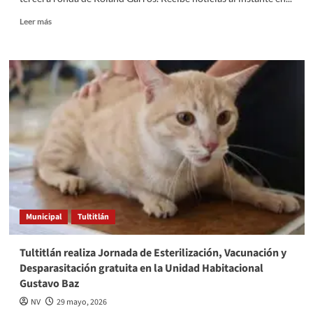
Read
Leer más
more
about
Novak
Djokovic
domina
su
partido
contra
Joao
Fonseca
en
la
tercera
ronda
Municipal
Tultitlán
de
Roland
Garros
Tultitlán realiza Jornada de Esterilización, Vacunación y
Desparasitación gratuita en la Unidad Habitacional
Gustavo Baz
NV
29 mayo, 2026