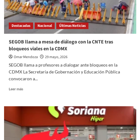
directores
generales
Destacadas
Nacional
Últimas Noticias
SEGOB llama a mesa de diálogo con la CNTE tras
bloqueos viales en la CDMX
Omar Mendoza
29 mayo, 2026
SEGOB llama a profesores a dialogar ante bloqueos en la
CDMX La Secretaría de Gobernación y Educación Pública
convocaron a...
Read
Leer más
more
about
SEGOB
llama
a
mesa
de
diálogo