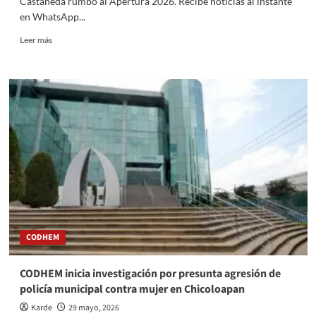
Castañeda rumbo al Apertura 2026. Recibe noticias al instante
más
en WhatsApp...
Read
Leer más
more
about
Chivas
avanza
en
las
negociaciones
para
fichar
a
Kevin
Castañeda
rumbo
al
CODHEM
Apertura
2026
CODHEM inicia investigación por presunta agresión de
policía municipal contra mujer en Chicoloapan
Karde
29 mayo, 2026