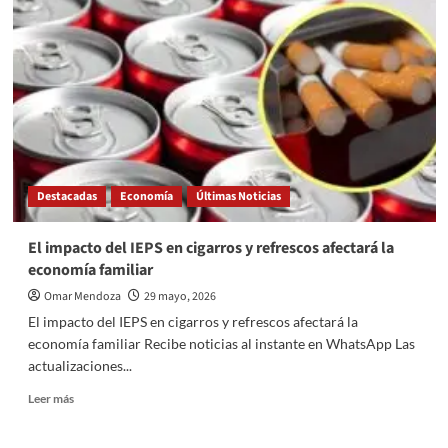
laboral
impacta
a
las
mujeres
y
agrava
su
salud
física
Destacadas
Economía
Últimas Noticias
El impacto del IEPS en cigarros y refrescos afectará la
economía familiar
Omar Mendoza
29 mayo, 2026
El impacto del IEPS en cigarros y refrescos afectará la
economía familiar Recibe noticias al instante en WhatsApp Las
actualizaciones...
Read
Leer más
more
about