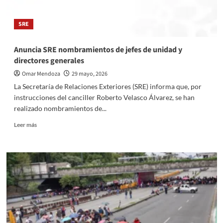
IMPI
la
SRE
expresión
‘Liru
Sisa’
Anuncia SRE nombramientos de jefes de unidad y
en
directores generales
México
Omar Mendoza
29 mayo, 2026
La Secretaría de Relaciones Exteriores (SRE) informa que, por
instrucciones del canciller Roberto Velasco Álvarez, se han
realizado nombramientos de...
Read
Leer más
more
about
Anuncia
SRE
nombramientos
de
jefes
de
unidad
y