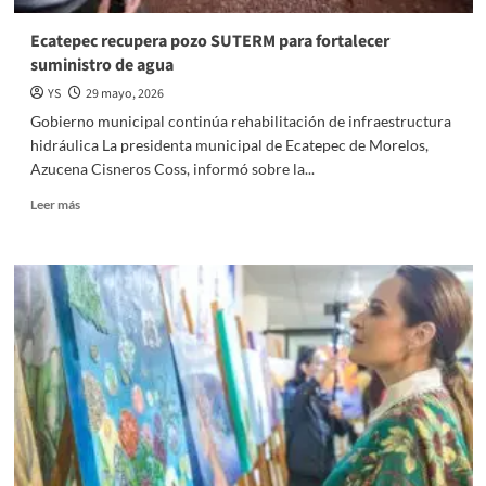
Ecatepec recupera pozo SUTERM para fortalecer
suministro de agua
YS
29 mayo, 2026
Gobierno municipal continúa rehabilitación de infraestructura
hidráulica La presidenta municipal de Ecatepec de Morelos,
Azucena Cisneros Coss, informó sobre la...
Read
Leer más
more
about
Ecatepec
recupera
pozo
SUTERM
para
fortalecer
suministro
de
agua