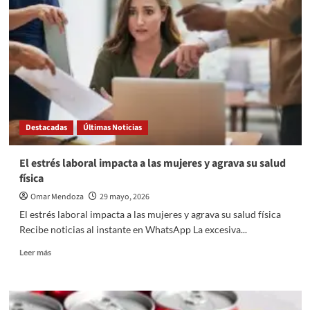
un
severo
desajuste
frente
al
mercado
laboral
Destacadas
Últimas Noticias
El estrés laboral impacta a las mujeres y agrava su salud
física
Omar Mendoza
29 mayo, 2026
El estrés laboral impacta a las mujeres y agrava su salud física
Recibe noticias al instante en WhatsApp La excesiva...
Read
Leer más
more
about
El
estrés