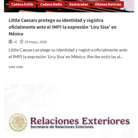
Cadena Estilo
Cadena Radio
Destacadas
Últimas Noticias
Little Caesars protege su identidad y registra
oficialmente ante el IMPI la expresión ‘Liru Sisa’ en
México
JC
29 mayo, 2026
Little Caesars protege su identidad y registra oficialmente ante
el IMPI la expresión 'Liru Sisa' en México. Recibe noticias al...
Read
Leer más
more
about
Little
Caesars
protege
su
identidad
y
registra
oficialmente
ante
el