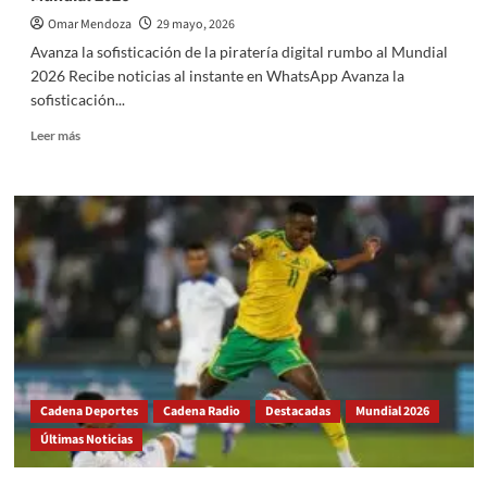
Omar Mendoza
29 mayo, 2026
Avanza la sofisticación de la piratería digital rumbo al Mundial
2026 Recibe noticias al instante en WhatsApp Avanza la
sofisticación...
Read
Leer más
more
about
Avanza
la
sofisticación
de
la
piratería
digital
rumbo
al
Mundial
2026
Cadena Deportes
Cadena Radio
Destacadas
Mundial 2026
Últimas Noticias