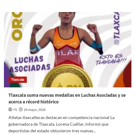
more
about
Alcaldía
Benito
Juárez
realiza
recorridos
vecinales
para
atender
solicitudes
de
servicios
urbanos
Tlaxcala
Tlaxcala suma nuevas medallas en Luchas Asociadas y se
acerca a récord histórico
YS
29 mayo, 2026
Atletas tlaxcaltecas destacan en competencia nacional La
gobernadora de Tlaxcala, Lorena Cuéllar, informó que
deportistas del estado obtuvieron tres nuevas...