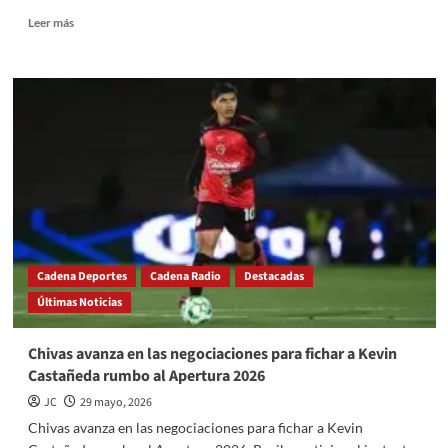
Read
Leer más
more
about
Invita
Gobierno
del
EdoMéx
a
disfrutar
la
edición
30
de
TransformARTE;
Cadena Deportes
Cadena Radio
Destacadas
habrá
Últimas Noticias
música
en
vivo,
Chivas avanza en las negociaciones para fichar a Kevin
cine,
Castañeda rumbo al Apertura 2026
danza,
talleres
JC
29 mayo, 2026
y
Chivas avanza en las negociaciones para fichar a Kevin
mucho