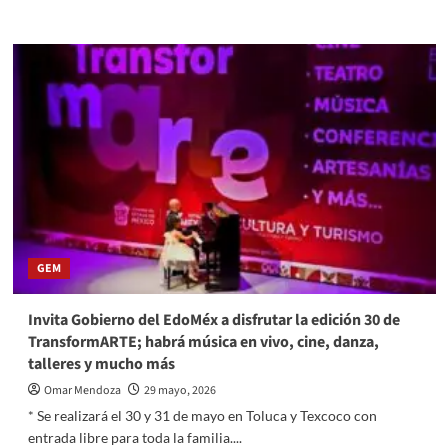
more
about
Firma
Gobierno
de
EdoMéx
convenio
para
que
mujeres
mexiquenses
cuenten
con
espacios
GEM
de
trabajo
sin
Invita Gobierno del EdoMéx a disfrutar la edición 30 de
discriminación,
TransformARTE; habrá música en vivo, cine, danza,
seguros
talleres y mucho más
e
igualitarios
Omar Mendoza
29 mayo, 2026
* Se realizará el 30 y 31 de mayo en Toluca y Texcoco con
entrada libre para toda la familia....