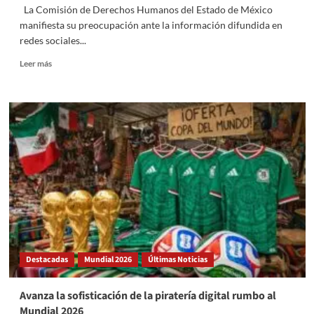
La Comisión de Derechos Humanos del Estado de México
manifiesta su preocupación ante la información difundida en
redes sociales...
Read
Leer más
more
about
CODHEM
inicia
investigación
por
presunta
agresión
de
policía
municipal
contra
mujer
en
Destacadas
Mundial 2026
Últimas Noticias
Chicoloapan
Avanza la sofisticación de la piratería digital rumbo al
Mundial 2026