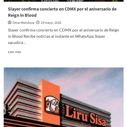
Slayer confirma concierto en CDMX por el aniversario de
Reign in Blood
Omar Mendoza
29 mayo, 2026
Slayer confirma concierto en CDMX por el aniversario de Reign
in Blood Recibe noticias al instante en WhatsApp Slayer
sacudirá...
Read
Leer más
more
about
Slayer
confirma
concierto
en
CDMX
por
el
aniversario
de
Reign
in
Blood