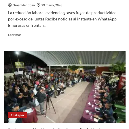
Omar Mendoza
29 mayo, 2026
La reducción laboral evidencia graves fugas de productividad
por exceso de juntas Recibe noticias al instante en WhatsApp
Empresas enfrentan...
Read
Leer más
more
about
La
reducción
laboral
evidencia
graves
fugas
de
productividad
por
exceso
de
juntas
Ecatepec