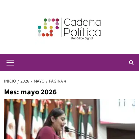
Saltar
al
contenido
Menú
principal
INICIO
2026
MAYO
PÁGINA 4
Mes:
mayo 2026