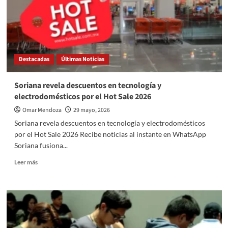
con
la
CNTE
tras
bloqueos
viales
Destacadas
Últimas Noticias
en
la
CDMX
Soriana revela descuentos en tecnología y
electrodomésticos por el Hot Sale 2026
Omar Mendoza
29 mayo, 2026
Soriana revela descuentos en tecnología y electrodomésticos
por el Hot Sale 2026 Recibe noticias al instante en WhatsApp
Soriana fusiona...
Read
Leer más
more
about
Soriana
revela
descuentos
en