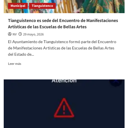
Municipal
Tianguistenco
Tianguistenco es sede del Encuentro de Manifestaciones
Artísticas de las Escuelas de Bellas Artes
NV
29 mayo, 2026
El Ayuntamiento de Tianguistenco formó parte del Encuentro
de Manifestaciones Artísticas de las Escuelas de Bellas Artes
del Estado de...
Read
Leer más
more
about
Tianguistenco
es
sede
del
Encuentro
de
Manifestaciones
Artísticas
de
las