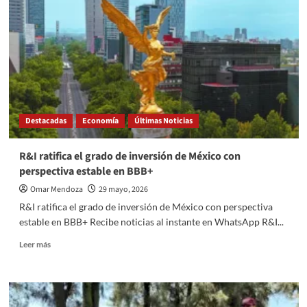
VA
CONTRA
VIOLENCIA
DIGITAL,
FORTALECE
LA
PREVENCIÓN
CON
ENCUENTRO
Destacadas
Economía
Últimas Noticias
DE
FORMACIÓN
DOCENTE
R&I ratifica el grado de inversión de México con
perspectiva estable en BBB+
Omar Mendoza
29 mayo, 2026
R&I ratifica el grado de inversión de México con perspectiva
estable en BBB+ Recibe noticias al instante en WhatsApp R&I...
Read
Leer más
more
about
R&I
ratifica