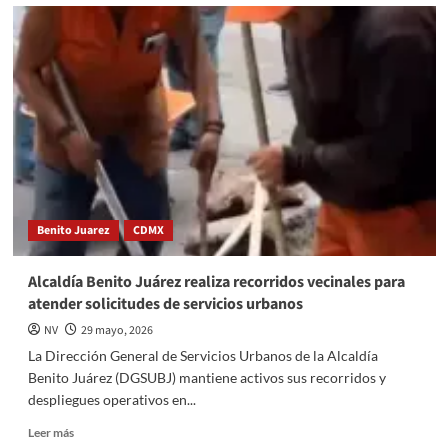
El
impacto
del
IEPS
en
cigarros
y
refrescos
afectará
la
economía
familiar
Benito Juarez
CDMX
Alcaldía Benito Juárez realiza recorridos vecinales para
atender solicitudes de servicios urbanos
NV
29 mayo, 2026
La Dirección General de Servicios Urbanos de la Alcaldía
Benito Juárez (DGSUBJ) mantiene activos sus recorridos y
despliegues operativos en...
Read
Leer más