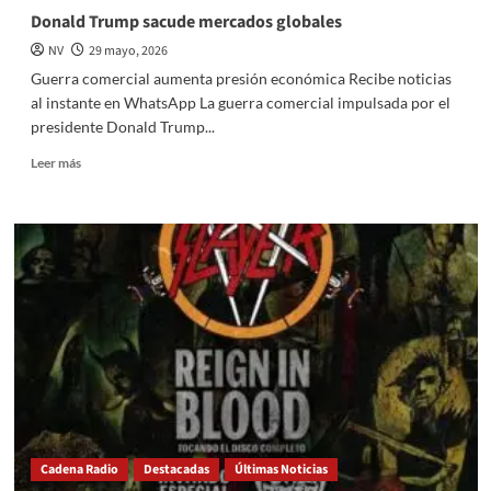
Mundo
Donald Trump sacude mercados globales
2026
NV
29 mayo, 2026
Guerra comercial aumenta presión económica Recibe noticias
al instante en WhatsApp La guerra comercial impulsada por el
presidente Donald Trump...
Read
Leer más
more
about
Donald
Trump
sacude
mercados
globales
Cadena Radio
Destacadas
Últimas Noticias