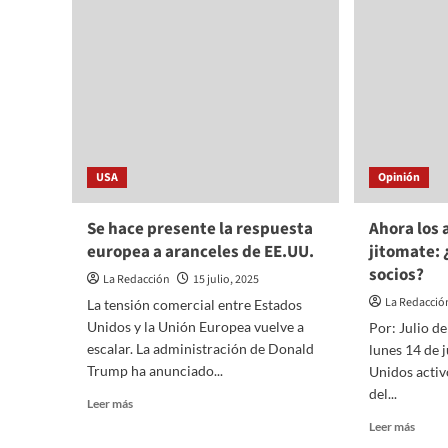
USA
Opinión
Se hace presente la respuesta
Ahora los 
europea a aranceles de EE.UU.
jitomate:
socios?
La Redacción
15 julio, 2025
La Redacció
La tensión comercial entre Estados
Unidos y la Unión Europea vuelve a
Por: Julio d
escalar. La administración de Donald
lunes 14 de 
Trump ha anunciado...
Unidos activ
del...
Read
Leer más
more
Read
Leer más
about
more