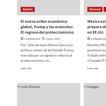
Opinión
Nacional
El nuevo orden económico
México exi
global, Trump y los aranceles:
prepara o
El regreso del proteccionismo
en EE.UU.
La Redacción
3 julio, 2025
La Redacció
Por: Julio de Jesús Ramos García La
Morelia, Mic
política comercial de Donald Trump,
puesta en la
marcada por un agresivo retorno al
Tratado entr
proteccionismo, no...
y Canadá (T-
Read
Read
Leer más
Leer más
more
more
about
about
El
Méxic
nuevo
exige
orden
frenar
económico
arance
global,
y
Trump
prepa