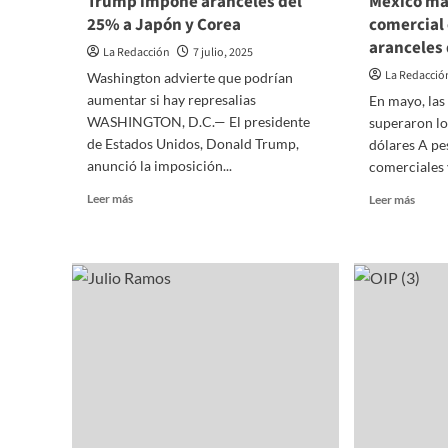
Trump impone aranceles del
México ma
25% a Japón y Corea
comercial 
aranceles
La Redacción
7 julio, 2025
La Redacció
Washington advierte que podrían
aumentar si hay represalias
En mayo, las
WASHINGTON, D.C.— El presidente
superaron lo
de Estados Unidos, Donald Trump,
dólares A pe
anunció la imposición...
comerciales y
Read
Read
Leer más
Leer más
more
more
about
about
Trump
Méxic
impone
manti
aranceles
lidera
del
comer
25%
con
a
EE.UU
Japón
pese
y
a
Corea
arance
de
Trum