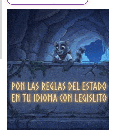
❄
❄
❄
❄
❄
❄
❄
❄
❄
❄