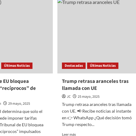
Trump
eleva
al
50%
es
los
aranceles
sobre
acero
y
aluminio
para
proteger
Últimas Noticias
Destacadas
Últimas Noticias
industrias
clave
de EU bloquea
Trump retrasa aranceles tras
de
 “recíprocos” de
llamada con UE
EE.UU.
JC
25 mayo, 2025
n
29 mayo, 2025
Trump retrasa aranceles tras llamada
con UE. 📢 Recibe noticias al instante
l determina que solo el
en 👉 WhatsApp ¿Qué decisión tomó
ede imponer tarifas
Trump respecto...
Tribunal de EU bloquea
ecíprocos” impulsados
Read
Leer más