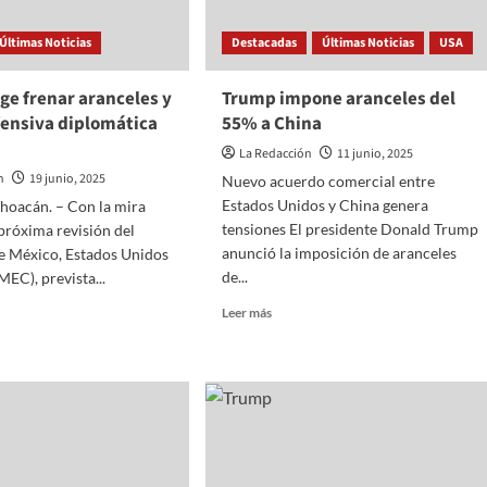
quienes
firmen
Últimas Noticias
Destacadas
Últimas Noticias
USA
pactos
comerciales
ge frenar aranceles y
Trump impone aranceles del
con
fensiva diplomática
55% a China
EU
La Redacción
11 junio, 2025
n
19 junio, 2025
Nuevo acuerdo comercial entre
Estados Unidos y China genera
hoacán. – Con la mira
tensiones El presidente Donald Trump
 próxima revisión del
anunció la imposición de aranceles
e México, Estados Unidos
de...
MEC), prevista...
Read
Leer más
more
about
Trump
o
impone
aranceles
del
les
55%
a
ra