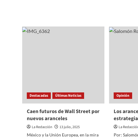
Se
about
hace
Ahor
presente
los
la
arance
respuesta
al
europea
jitoma
a
¿desc
aranceles
entre
de
socios
EE.UU.
Destacadas
Últimas Noticias
Opinión
Caen futuros de Wall Street por
Los arance
nuevos aranceles
estrategia
La Redacción
13 julio, 2025
La Redacció
México y la Unión Europea, en la mira
Por: Salomón