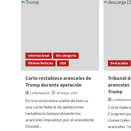
Aranceles
de
de
50%
Trump:
a
Un
metal
golpe
a
las
finanzas
mexicanas
y
Internacional
Sin categoría
la
necesidad
Últimas Noticias
USA
Destacadas
de
una
Corte restablece aranceles de
Tribunal 
estrategia
Trump durante apelación
aranceles
nacional
Trump
La Redacción
29 mayo, 2025
La Redacció
En una sorpresiva vuelta de tuerca,
una corte federal de apelaciones
Corte federa
restableció temporalmente los
Congreso pu
aranceles impuestos por el presidente
comerciales 
Donald...
aranceles “r