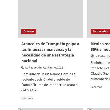
y
ofensi
los
diplo
aranceles:
en
El
EE.UU
regreso
del
proteccionismo
Opinión
Destacadas
Aranceles de Trump: Un golpe a
México re
las finanzas mexicanas y la
50% a met
necesidad de una estrategia
La Redacció
nacional
Sheinbaum e
La Redacción
5 junio, 2025
impacto indu
Claudia She
Por: Julio de Jesús Ramos García La
aumento de lo
reciente decisión del presidente
Donald Trump de imponer un arancel
Read
Leer más
del 50% a...
more
about
Read
Leer más
Méxic
more
recha
about
arance