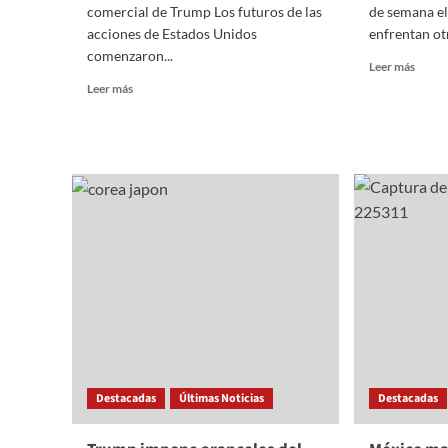
comercial de Trump Los futuros de las
de semana e
acciones de Estados Unidos
enfrentan otr
comenzaron...
Read
Leer más
more
Read
Leer más
about
more
Los
about
arance
Caen
del
futuros
fentan
de
La
Wall
estrat
Street
del
por
chant
nuevos
aranceles
Destacadas
Últimas Noticias
Destacadas