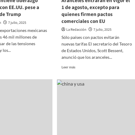
ntiene liderazgo
Aranceles entrarán en vigor el
con EE.UU. pese a
1 de agosto, excepto para
 de Trump
quienes firmen pactos
comerciales con EU
n
7 julio, 2025
La Redacción
7 julio, 2025
 exportaciones mexicanas
s 46 mil millones de
Sólo países con pactos evitarán
sar de las tensiones
nuevas tarifas El secretario del Tesoro
 los...
de Estados Unidos, Scott Bessent,
anunció que los aranceles...
Read
Leer más
more
o
about
ene
Aranceles
zgo
entrarán
cial
en
vigor
.
el
1
de
les
agosto,
excepto
p
para