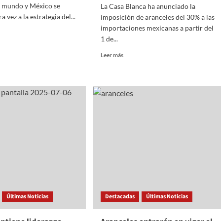
l mundo y México se
La Casa Blanca ha anunciado la
a vez a la estrategia del...
imposición de aranceles del 30% a las
importaciones mexicanas a partir del
1 de...
Read
Leer más
more
les
about
EE.UU.
ilo.
impondrá
aranceles
egia
del
30%
aje
a
productos
mexicanos
por
crisis
del
fentanilo
Últimas Noticias
Destacadas
Últimas Noticias