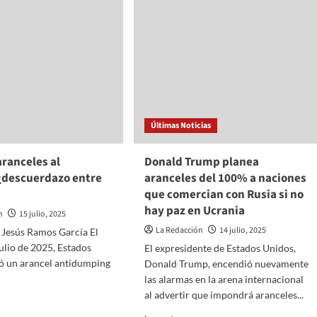
Últimas Noticias
aranceles al
Donald Trump planea
 ¿descuerdazo entre
aranceles del 100% a naciones
que comercian con Rusia si no
hay paz en Ucrania
n
15 julio, 2025
La Redacción
14 julio, 2025
e Jesús Ramos García El
julio de 2025, Estados
El expresidente de Estados Unidos,
ó un arancel antidumping
Donald Trump, encendió nuevamente
las alarmas en la arena internacional
al advertir que impondrá aranceles...
Read