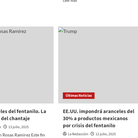
Leer más
more
a
about
Donald
les
Trump
planea
te:
aranceles
uerdazo
del
100%
?
a
naciones
que
comercian
con
Rusia
si
no
Últimas Noticias
hay
paz
les del fentanilo. La
EE.UU. impondrá aranceles del
en
Ucrania
 del chantaje
30% a productos mexicanos
por crisis del fentanilo
n
13 julio, 2025
La Redacción
12 julio, 2025
 Rosas Ramírez Este fin