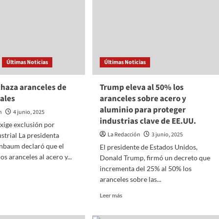
China
va
mática
.
Últimas Noticias
Últimas Noticias
chaza aranceles de
Trump eleva al 50% los
ales
aranceles sobre acero y
aluminio para proteger
n
4 junio, 2025
industrias clave de EE.UU.
xige exclusión por
La Redacción
3 junio, 2025
strial La presidenta
inbaum declaró que el
El presidente de Estados Unidos,
s aranceles al acero y...
Donald Trump, firmó un decreto que
incrementa del 25% al 50% los
aranceles sobre las...
Read
Leer más
o
more
za
about
les