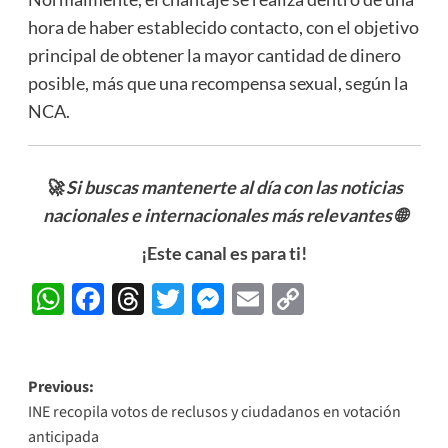
hora de haber establecido contacto, con el objetivo
principal de obtener la mayor cantidad de dinero
posible, más que una recompensa sexual, según la
NCA.
🚀 Si buscas mantenerte al día con las noticias
nacionales e internacionales más relevantes
🌐
¡Este canal es para ti!
WhatsApp
Facebook
Threads
Twitter
Messenger
Email
Copy
Link
Post
Previous:
INE recopila votos de reclusos y ciudadanos en votación
navigation
anticipada