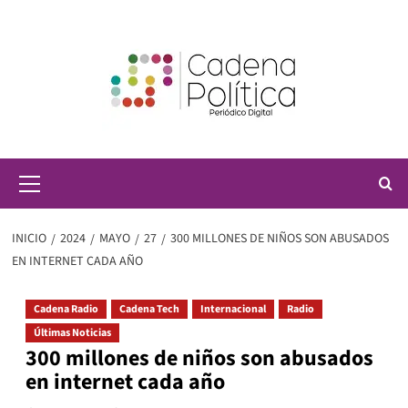
Saltar
al
contenido
Menú
principal
INICIO
2024
MAYO
27
300 MILLONES DE NIÑOS SON ABUSADOS
EN INTERNET CADA AÑO
Cadena Radio
Cadena Tech
Internacional
Radio
Últimas Noticias
300 millones de niños son abusados
en internet cada año